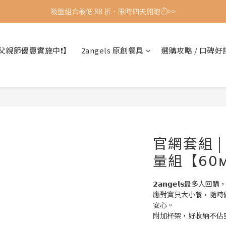
吸盤組合最低 88 折．限時四天開跑⏱️>>
吸盤組合最低 88 折．限時四天開跑⏱️>>
👉加LINE享首購優惠👈
父親節優惠實施中❗】
2angels 原創餐具
選購攻略 / 口碑好
吸盤組合最低 88 折．限時四天開跑⏱️>>
官網套組 
量組【𝟨𝟢ᴍ
𝟮𝗮𝗻𝗴𝗲𝗹𝘀最
應對寶貝大小餐，隨時
安心。
附加杯架，好收納不佔