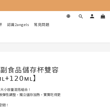
評
認識2angels
常見問題
| 副食品儲存杯雙容
ʟ+𝟣𝟤𝟢ᴍʟ】
多人回購，大小容量混搭組合！
做彈性調整，獨立儲存加熱，寶寶吃得更
空間！