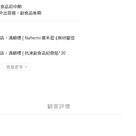
、副食品前中期
食量、外出首選、副食品後期
店，滿額禮 | Nahemi 娜禾密 ⟪無矽靈控
店，滿額禮 | 抗凍副食品紀錄貼*30
查看更多
顧客評價