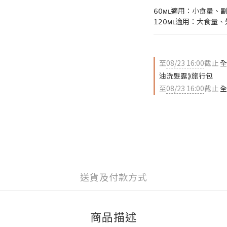
𝟨𝟢ᴍʟ適用：小食量
𝟣𝟤𝟢ᴍʟ適用：大
至
08/23 16:00
截止
全
油洗髮露⟫旅行包
至
08/23 16:00
截止
全
送貨及付款方式
商品描述