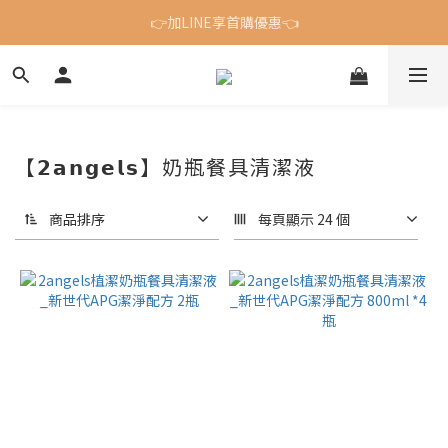
吸盤組合最低 88 折．限時四天開跑⏱️>>
👉加LINE享首購優惠👈
吸盤組合最低 88 折．限時四天開跑⏱️>>
【𝟮𝗮𝗻𝗴𝗲𝗹𝘀】奶瓶餐具清潔液
商品排序
每頁顯示 24 個