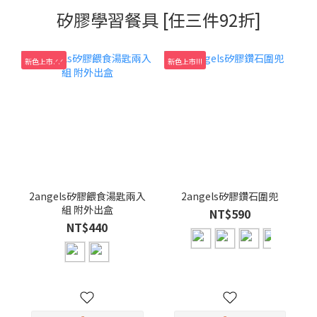
矽膠學習餐具 [任三件92折]
新色上市.ᐟ.ᐟ
新色上市!!!
2angels矽膠餵食湯匙兩入
2angels矽膠鑽石圍兜
組 附外出盒
NT$590
NT$440