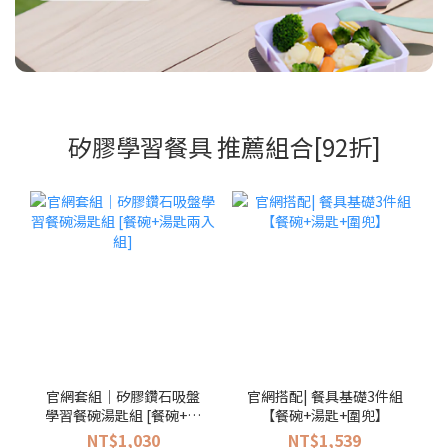
矽膠學習餐具 推薦組合[92折]
官網套組｜矽膠鑽石吸盤
官網搭配| 餐具基礎3件組
學習餐碗湯匙組 [餐碗+湯
【餐碗+湯匙+圍兜】
匙兩入組]
NT$1,030
NT$1,539