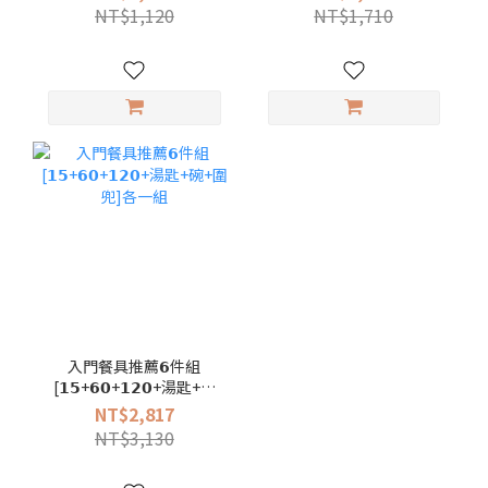
NT$1,120
NT$1,710
入門餐具推薦𝟲件組
[𝟭𝟱+𝟲𝟬+𝟭𝟮𝟬+湯匙+碗
+圍兜]各一組
NT$2,817
NT$3,130